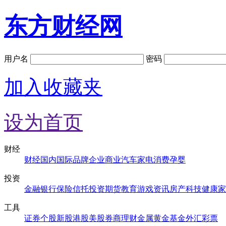
东方财经网
用户名
密码
加入收藏夹
设为首页
财经
财经
国内
国际
品牌
企业
商业
汽车
家电
消费
孕婴
投资
金融
银行
保险
信托
投资
期货
教育
游戏
资讯
房产
科技
健康
家
工具
证券
个股
新股
港股
美股
券商
理财
金属
黄金
基金
外汇
彩票