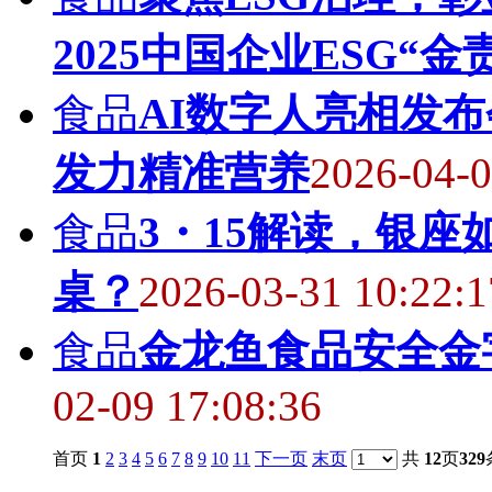
2025中国企业ESG“金
食品
AI数字人亮相发
发力精准营养
2026-04-0
食品
3・15解读，银座
桌？
2026-03-31 10:22:1
食品
金龙鱼食品安全金
02-09 17:08:36
首页
1
2
3
4
5
6
7
8
9
10
11
下一页
末页
共
12
页
329