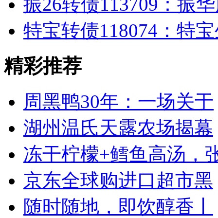
振26转债113709：振
特宝转债118074：特宝
精彩推荐
周黑鸭30年：一场关于
湖州温氏天露农场揭幕
冻干柠檬+鳕鱼高汤，
京东全球购进口超市黑
随时随地，即饮醇香丨