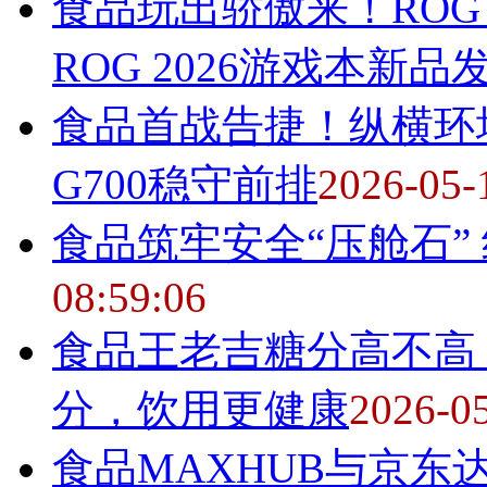
食品
玩出骄傲来！ROG
ROG 2026游戏本新品
食品
首战告捷！纵横环塔
G700稳守前排
2026-05-
食品
筑牢安全“压舱石”
08:59:06
食品
王老吉糖分高不高？
分，饮用更健康
2026-05
食品
MAXHUB与京东