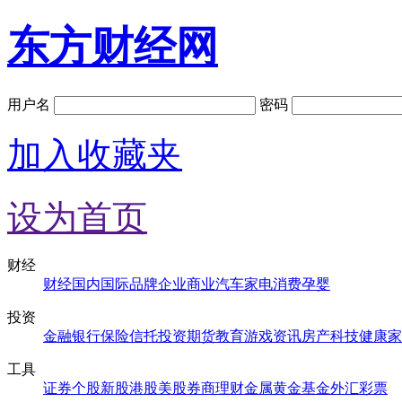
东方财经网
用户名
密码
加入收藏夹
设为首页
财经
财经
国内
国际
品牌
企业
商业
汽车
家电
消费
孕婴
投资
金融
银行
保险
信托
投资
期货
教育
游戏
资讯
房产
科技
健康
家
工具
证券
个股
新股
港股
美股
券商
理财
金属
黄金
基金
外汇
彩票