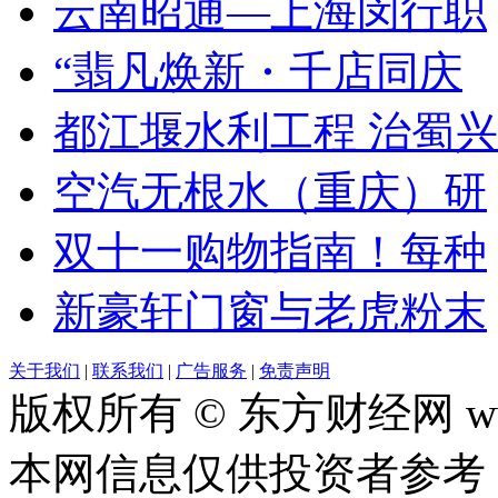
云南昭通—上海闵行职
“翡凡焕新・千店同庆
都江堰水利工程 治蜀兴
空汽无根水（重庆）研
双十一购物指南！每种
新豪轩门窗与老虎粉末
关于我们
|
联系我们
|
广告服务
|
免责声明
版权所有 © 东方财经网 www.
本网信息仅供投资者参考