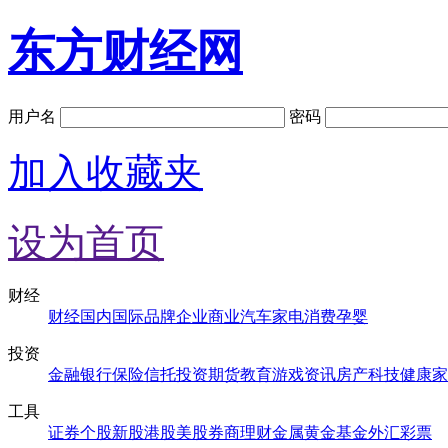
东方财经网
用户名
密码
加入收藏夹
设为首页
财经
财经
国内
国际
品牌
企业
商业
汽车
家电
消费
孕婴
投资
金融
银行
保险
信托
投资
期货
教育
游戏
资讯
房产
科技
健康
家
工具
证券
个股
新股
港股
美股
券商
理财
金属
黄金
基金
外汇
彩票