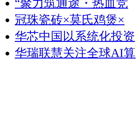
“聚力筑通途・热血竞
冠珠瓷砖×莫氏鸡煲×
华芯中国以系统化投资
华瑞联慧关注全球AI算