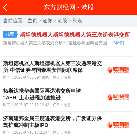
东方财经网
港股
当前位置：
主页
>
证券
>
港股
> 列表
推荐
斯坦德机器人斯坦德机器人第三次递表港交所
斯坦德机器人第三次递表港交所 中信证券与国泰君安国...
[详情]
中信证券与国泰君
斯坦德机器人斯坦德机器人第三次递表港交
所 中信证券与国泰君安国际联席保
时间：2026-07-30 09:48:00
栏目：
港股
拓斯达携华泰国际再递港交所申请
“A+H”上市进程加速推进
时间：2026-07-22 12:12:42
栏目：
港股
济南建邦金属三度递表港交所，广发证券保
驾护航冲刺主板IPO
时间：2026-07-15 17:21:47
栏目：
港股