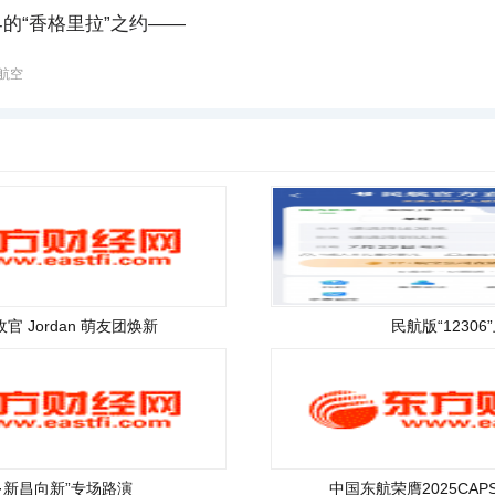
的“香格里拉”之约——
航空
收官 Jordan 萌友团焕新
民航版“12306
·新昌向新”专场路演
中国东航荣膺2025CA