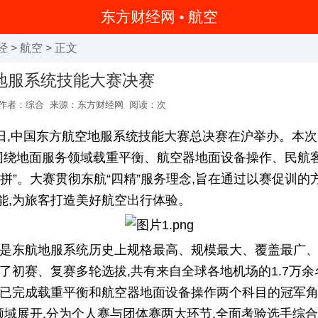
东方财经网
航空
经
>
航空
> 正文
地服系统技能大赛决赛
作者：综合
来源：东方财经网
阅读：
次
17日,中国东方航空地服系统技能大赛总决赛在沪举办。本
,围绕地面服务领域载重平衡、航空器地面设备操作、民航
拼”。大赛贯彻东航“四精”服务理念,旨在通过以赛促训的
能,为旅客打造美好航空出行体验。
事是东航地服系统历史上规格最高、规模最大、覆盖最广
过了初赛、复赛多轮选拔,共有来自全球各地机场的1.7万
事已完成载重平衡和航空器地面设备操作两个科目的冠军角
”领域展开,分为个人赛与团体赛两大环节,全面考验选手综